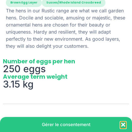
Brown Egg Layer
Sussex/Rhode Island Crossbreed
The hens in our Rustic range are what we call garden
hens. Docile and sociable, amusing or majestic, these
ornamental hens are chosen for their beauty or
uniqueness. Hardy and resilient, they will adapt
perfectly to their new environment. As good layers,
they will also delight your customers.
Number of eggs per hen
250 eggs
Average term weight
3.15 kg
Gérer le consentement
Age at start of laying: 21
Weight: 1.750 kg at 20